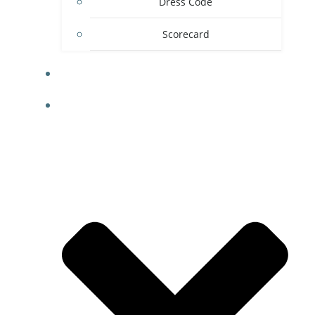
Dress Code
Scorecard
GREEN FEE
APRENDIZADO